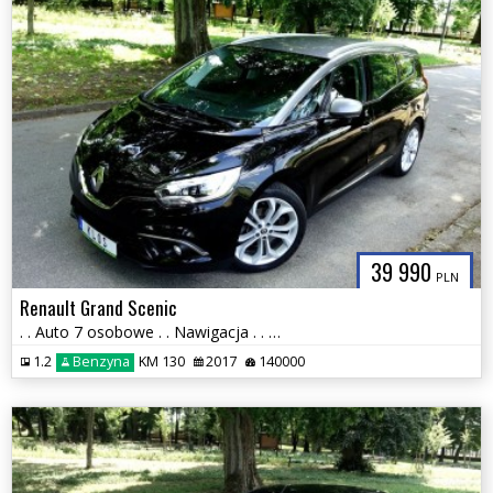
39 990
PLN
Renault Grand Scenic
. . Auto 7 osobowe . . Nawigacja . . Klimatronik . . 2 x PDC . . Ledy
1.2
Benzyna
KM 130
2017
140000