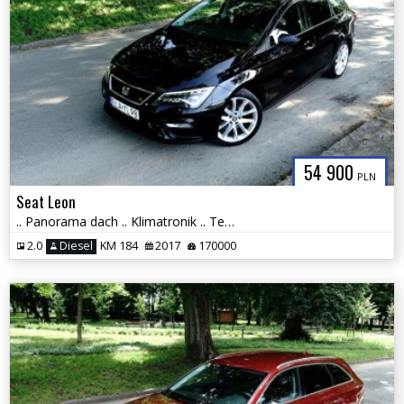
54 900
PLN
Seat Leon
.. Panorama dach .. Klimatronik .. Tempomat Aktywny .. Full Led .. PDC
2.0
Diesel
KM 184
2017
170000