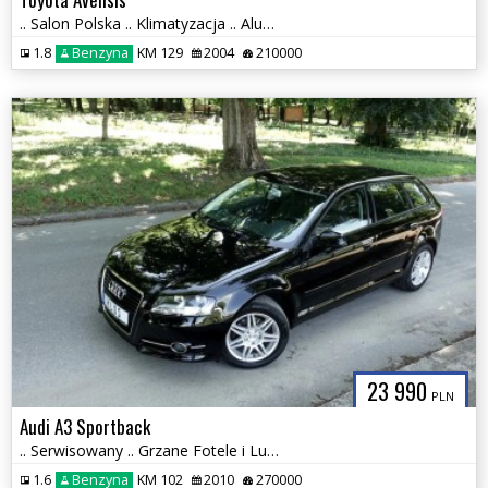
.. Salon Polska .. Klimatyzacja .. Aluminiowe Felgi ..
1.8
Benzyna
KM 129
2004
210000
23 990
PLN
Audi A3 Sportback
.. Serwisowany .. Grzane Fotele i Lusterka .. Klimatyzacja .. Stan BDB
1.6
Benzyna
KM 102
2010
270000