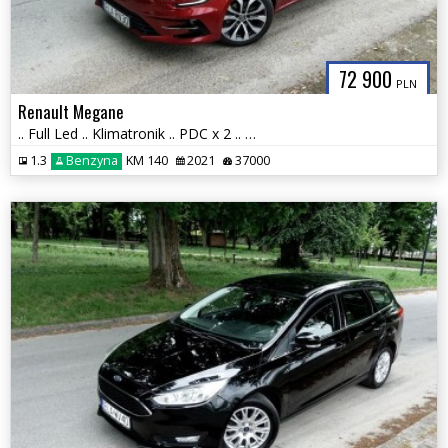
72 900
PLN
Renault Megane
.. Full Led .. Klimatronik .. PDC x 2 .. Grzana Kierownica i Fotele ..
1.3
Benzyna
KM 140
2021
37000