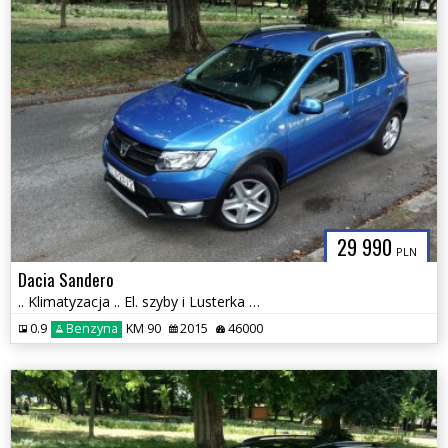
29 990
PLN
Dacia Sandero
.. Klimatyzacja .. El. szyby i Lusterka .. Tempomat ..
0.9
Benzyna
KM 90
2015
46000