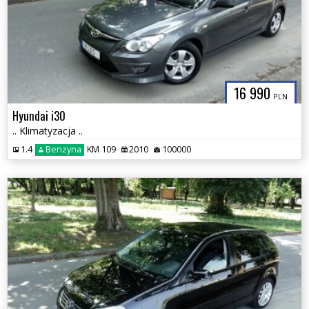
16 990
PLN
Hyundai i30
.. Klimatyzacja ..
1.4
Benzyna
KM 109
2010
100000