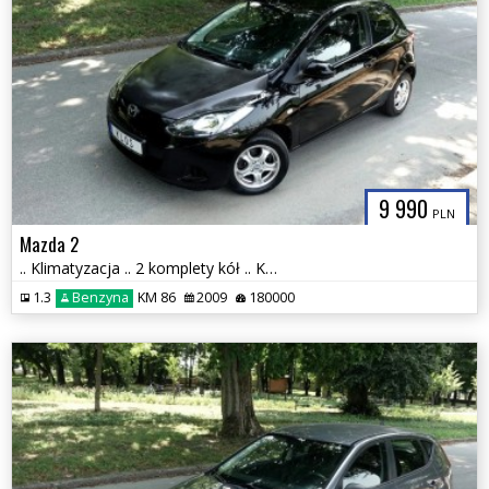
9 990
PLN
Mazda 2
.. Klimatyzacja .. 2 komplety kół .. Kontrola trakcji ..
1.3
Benzyna
KM 86
2009
180000