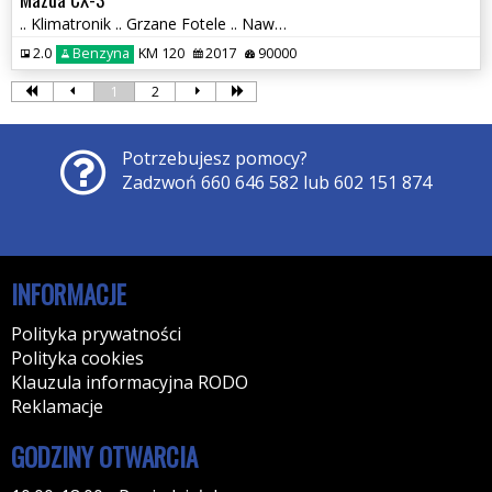
.. Klimatronik .. Grzane Fotele .. Nawigacja .. Czujniki parkowania .
2.0
Benzyna
KM 120
2017
90000
1
2
Potrzebujesz pomocy?
Zadzwoń 660 646 582 lub 602 151 874
INFORMACJE
Polityka prywatności
Polityka cookies
Klauzula informacyjna RODO
Reklamacje
GODZINY OTWARCIA