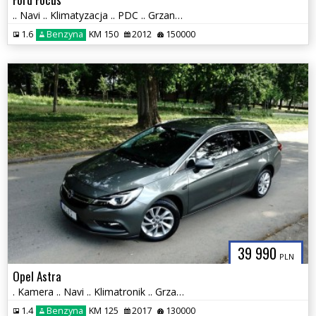
.. Navi .. Klimatyzacja .. PDC .. Grzane Fotele , Szyby i Lusterka ..
1.6
Benzyna
KM 150
2012
150000
39 990
PLN
Opel Astra
. Kamera .. Navi .. Klimatronik .. Grzana Kierownica , fotele i SZYBY
1.4
Benzyna
KM 125
2017
130000