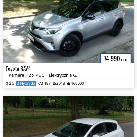
74 990
PLN
Toyota RAV4
.. Kamera .. 2 x PDC .. Elektrycznie Grzane Szyby i Fotele ..
2.5
Hybryda
KM 197
2018
160000