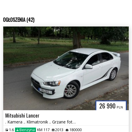
OGŁOSZENIA (42)
26 990
PLN
Mitsubishi Lancer
. Kamera .. Klimatronik .. Grzane fotele .. Bi-Xenon z doświetlaniem .
1.6
Benzyna
KM 117
2013
180000