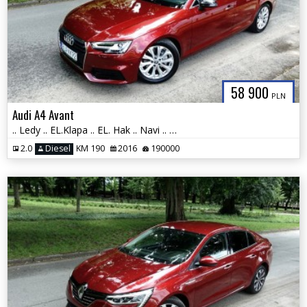
58 900
PLN
Audi A4 Avant
.. Ledy .. EL.Klapa .. EL. Hak .. Navi .. Klimatyzacja .. 2 x PDC ..
2.0
Diesel
KM 190
2016
190000