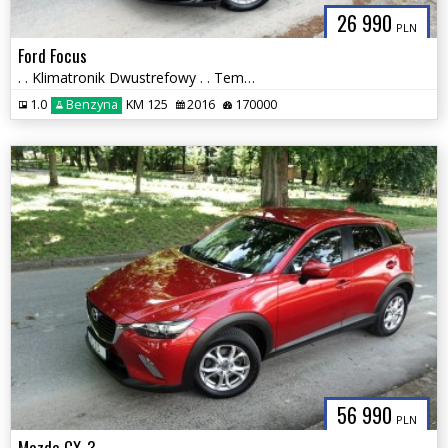
26 990
PLN
Ford Focus
. . Klimatronik Dwustrefowy . . Tempomat . . Aluminiowe Felgi . .
1.0
Benzyna
KM 125
2016
170000
56 990
PLN
Mazda CX-3