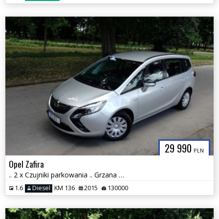
29 990
PLN
Opel Zafira
.. 2 x Czujniki parkowania .. Grzana KIEROWNICA i Fotele .. Klima ..
1.6
Diesel
KM 136
2015
130000