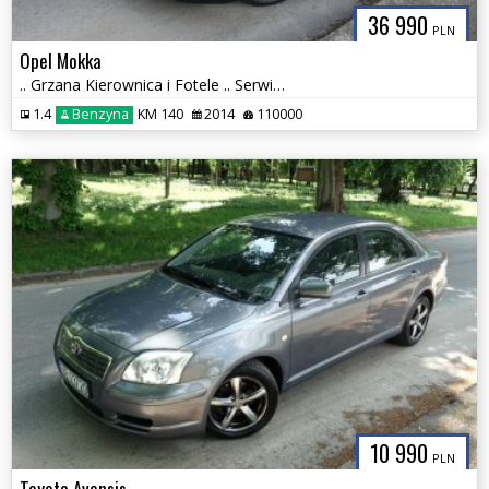
36 990
PLN
Opel Mokka
.. Grzana Kierownica i Fotele .. Serwisowany .. PDC przód i tył .. Hak
1.4
Benzyna
KM 140
2014
110000
10 990
PLN
Toyota Avensis