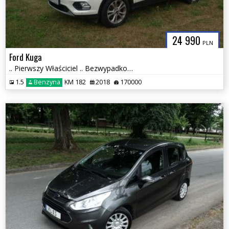
24 990
PLN
Ford Kuga
.. Pierwszy Właściciel .. Bezwypadkowy .. Kamera .. Navi .. 2 x PDC ..
1.5
Benzyna
KM 182
2018
170000