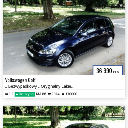
36 990
PLN
Volkswagen Golf
.. Bezwypadkowy .. Oryginalny Lakier .. Klimatronik ..
1.2
Benzyna
KM 86
2014
130000