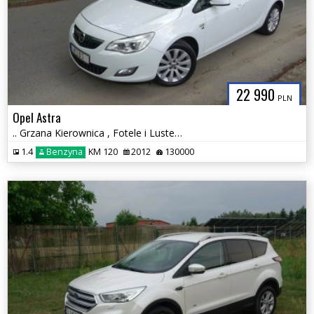
22 990
PLN
Opel Astra
.. Grzana Kierownica , Fotele i Lusterka .. Klimatyzacja .. Tempomat
1.4
Benzyna
KM 120
2012
130000