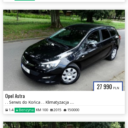
27 990
PLN
Opel Astra
. . Serwis do Końca . . Klimatyzacja . . Stan BDB . .
1.4
Benzyna
KM 100
2015
150000