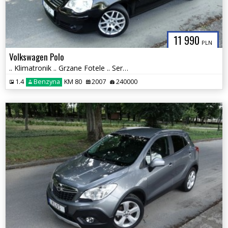
11 990
PLN
Volkswagen Polo
.. Klimatronik .. Grzane Fotele .. Serwisowany .. Czujniki Parkowania
1.4
Benzyna
KM 80
2007
240000