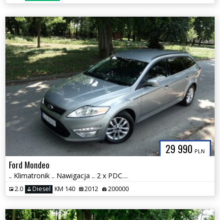
29 990
PLN
Ford Mondeo
.. Klimatronik .. Nawigacja .. 2 x PDC .. Grzane Fotele .. Stan BDB ..
2.0
Diesel
KM 140
2012
200000