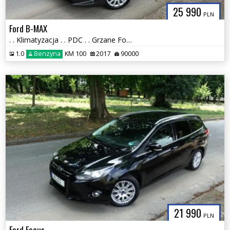
25 990
PLN
Ford B-MAX
. . Klimatyzacja . . PDC . . Grzane Fotele , Szyby i Lusterka . .
1.0
Benzyna
KM 100
2017
90000
21 990
PLN
Ford Focus