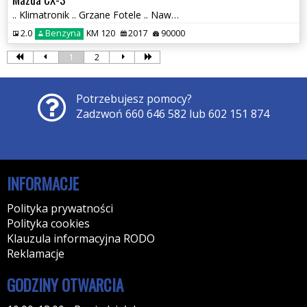
.. Klimatronik .. Grzane Fotele .. Nawigacja .. Czujniki parkowania .
2.0
Benzyna
KM 120
2017
90000
1
2
Potrzebujesz pomocy?
Zadzwoń 660 646 582 lub 602 151 874
INFORMACJE
Polityka prywatności
Polityka cookies
Klauzula informacyjna RODO
Reklamacje
GODZINY OTWARCIA