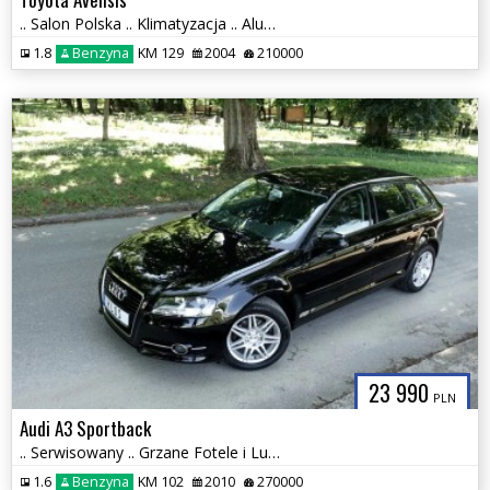
.. Salon Polska .. Klimatyzacja .. Aluminiowe Felgi ..
1.8
Benzyna
KM 129
2004
210000
23 990
PLN
Audi A3 Sportback
.. Serwisowany .. Grzane Fotele i Lusterka .. Klimatyzacja .. Stan BDB
1.6
Benzyna
KM 102
2010
270000