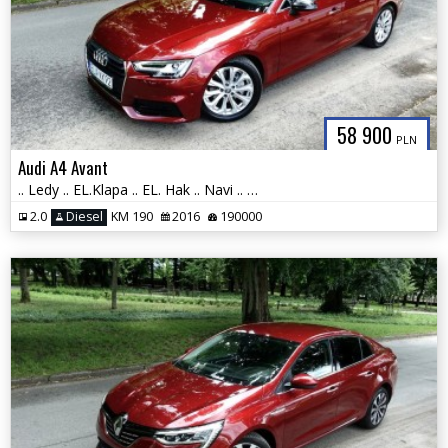
58 900
PLN
Audi A4 Avant
.. Ledy .. EL.Klapa .. EL. Hak .. Navi .. Klimatyzacja .. 2 x PDC ..
2.0
Diesel
KM 190
2016
190000