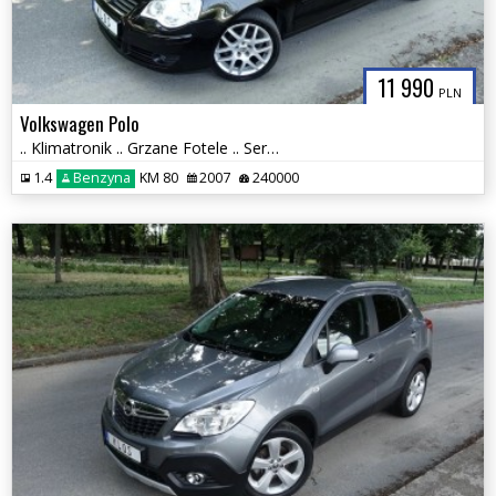
11 990
PLN
Volkswagen Polo
.. Klimatronik .. Grzane Fotele .. Serwisowany .. Czujniki Parkowania
1.4
Benzyna
KM 80
2007
240000