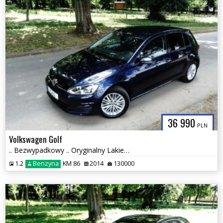
36 990
PLN
Volkswagen Golf
.. Bezwypadkowy .. Oryginalny Lakier .. Klimatronik ..
1.2
Benzyna
KM 86
2014
130000