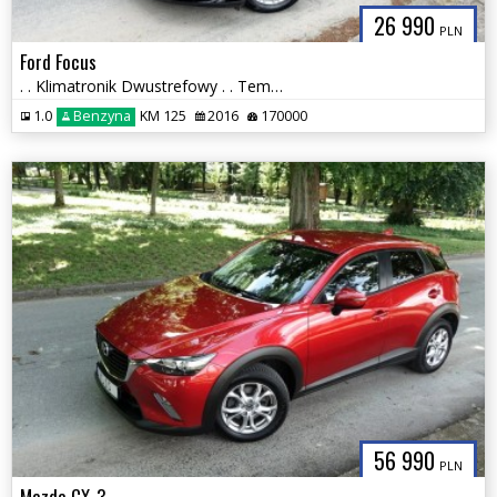
26 990
PLN
Ford Focus
. . Klimatronik Dwustrefowy . . Tempomat . . Aluminiowe Felgi . .
1.0
Benzyna
KM 125
2016
170000
56 990
PLN
Mazda CX-3