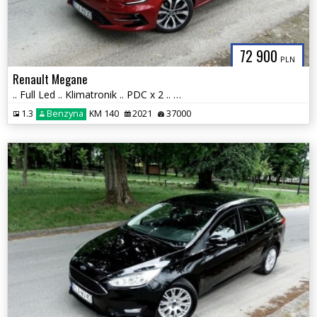
72 900
PLN
Renault Megane
.. Full Led .. Klimatronik .. PDC x 2 .. Grzana Kierownica i Fotele ..
1.3
Benzyna
KM 140
2021
37000