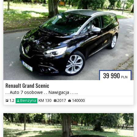
39 990
PLN
Renault Grand Scenic
. . Auto 7 osobowe . . Nawigacja . . Klimatronik . . 2 x PDC . . Ledy
1.2
Benzyna
KM 130
2017
140000