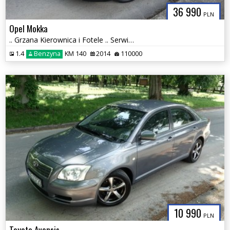
36 990
PLN
Opel Mokka
.. Grzana Kierownica i Fotele .. Serwisowany .. PDC przód i tył .. Hak
1.4
Benzyna
KM 140
2014
110000
10 990
PLN
Toyota Avensis