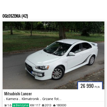
OGŁOSZENIA (42)
26 990
PLN
Mitsubishi Lancer
. Kamera .. Klimatronik .. Grzane fotele .. Bi-Xenon z doświetlaniem .
1.6
Benzyna
KM 117
2013
180000