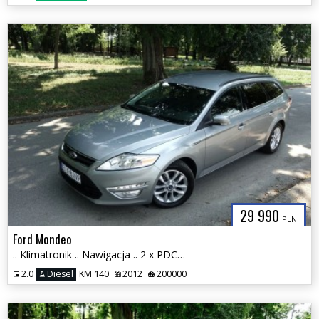
29 990
PLN
Ford Mondeo
.. Klimatronik .. Nawigacja .. 2 x PDC .. Grzane Fotele .. Stan BDB ..
2.0
Diesel
KM 140
2012
200000