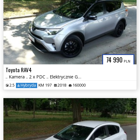
74 990
PLN
Toyota RAV4
.. Kamera .. 2 x PDC .. Elektrycznie Grzane Szyby i Fotele ..
2.5
Hybryda
KM 197
2018
160000