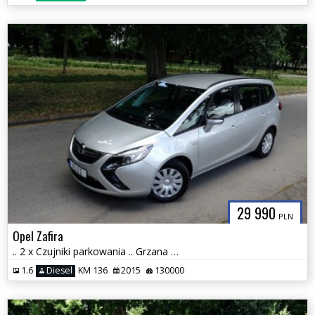
29 990
PLN
Opel Zafira
.. 2 x Czujniki parkowania .. Grzana KIEROWNICA i Fotele .. Klima ..
1.6
Diesel
KM 136
2015
130000