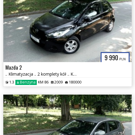
9 990
PLN
Mazda 2
.. Klimatyzacja .. 2 komplety kół .. Kontrola trakcji ..
1.3
Benzyna
KM 86
2009
180000