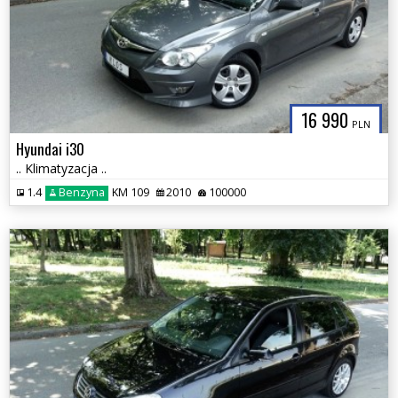
16 990
PLN
Hyundai i30
.. Klimatyzacja ..
1.4
Benzyna
KM 109
2010
100000