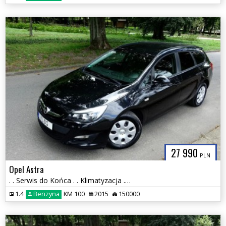
27 990
PLN
Opel Astra
. . Serwis do Końca . . Klimatyzacja . . Stan BDB . .
1.4
Benzyna
KM 100
2015
150000