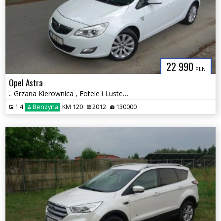
22 990
PLN
Opel Astra
.. Grzana Kierownica , Fotele i Lusterka .. Klimatyzacja .. Tempomat
1.4
Benzyna
KM 120
2012
130000