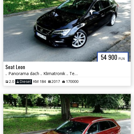
54 900
PLN
Seat Leon
.. Panorama dach .. Klimatronik .. Tempomat Aktywny .. Full Led .. PDC
2.0
Diesel
KM 184
2017
170000