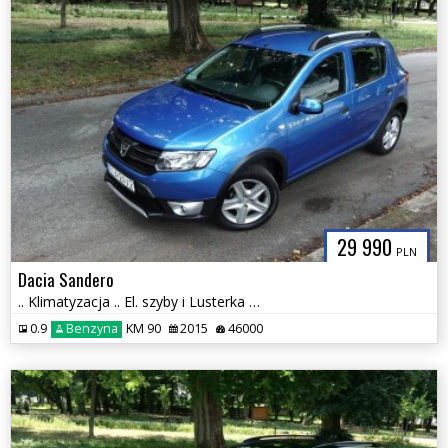
29 990
PLN
Dacia Sandero
.. Klimatyzacja .. El. szyby i Lusterka .. Tempomat ..
0.9
Benzyna
KM 90
2015
46000