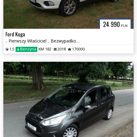
24 990
PLN
Ford Kuga
.. Pierwszy Właściciel .. Bezwypadkowy .. Kamera .. Navi .. 2 x PDC ..
1.5
Benzyna
KM 182
2018
170000