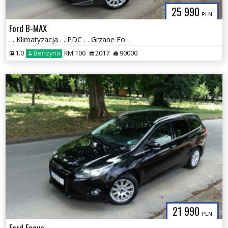
25 990
PLN
Ford B-MAX
. . Klimatyzacja . . PDC . . Grzane Fotele , Szyby i Lusterka . .
1.0
Benzyna
KM 100
2017
90000
21 990
PLN
Ford Focus