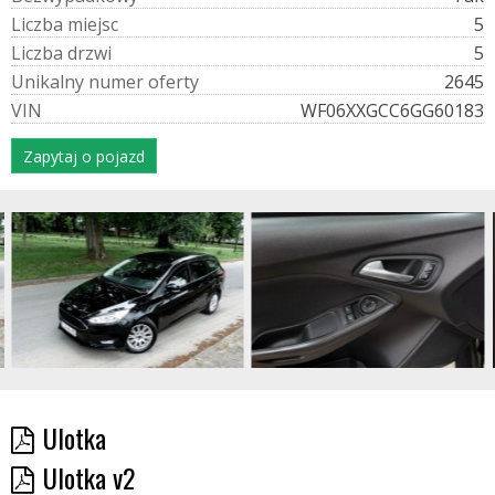
L
i
c
z
b
a
m
i
e
j
s
c
5
L
i
c
z
b
a
d
r
z
w
i
5
U
n
i
k
a
l
n
y
n
u
m
e
r
o
f
e
r
t
y
2645
V
I
N
WF06XXGCC6GG60183
Zapytaj o pojazd
Ulotka
Ulotka v2