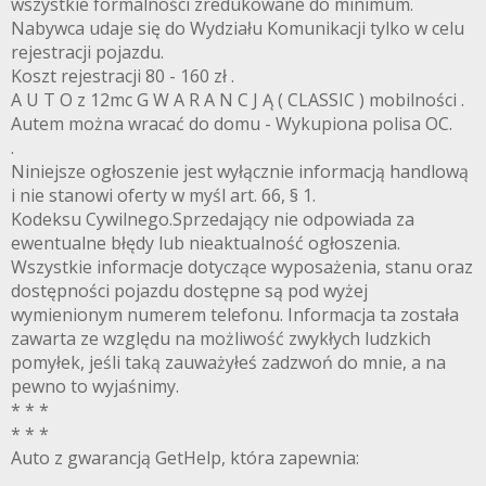
wszystkie formalności zredukowane do minimum.
Nabywca udaje się do Wydziału Komunikacji tylko w celu
rejestracji pojazdu.
Koszt rejestracji 80 - 160 zł .
A U T O z 12mc G W A R A N C J Ą ( CLASSIC ) mobilności .
Autem można wracać do domu - Wykupiona polisa OC.
.
Niniejsze ogłoszenie jest wyłącznie informacją handlową
i nie stanowi oferty w myśl art. 66, § 1.
Kodeksu Cywilnego.Sprzedający nie odpowiada za
ewentualne błędy lub nieaktualność ogłoszenia.
Wszystkie informacje dotyczące wyposażenia, stanu oraz
dostępności pojazdu dostępne są pod wyżej
wymienionym numerem telefonu. Informacja ta została
zawarta ze względu na możliwość zwykłych ludzkich
pomyłek, jeśli taką zauważyłeś zadzwoń do mnie, a na
pewno to wyjaśnimy.
* * *
* * *
Auto z gwarancją GetHelp, która zapewnia:
.