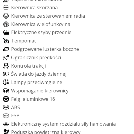
K
i
e
r
o
w
n
i
c
a
s
k
ó
r
z
a
n
a
K
i
e
r
o
w
n
i
c
a
z
e
s
t
e
r
o
w
a
n
i
e
m
r
a
d
i
a
K
i
e
r
o
w
n
i
c
a
w
i
e
l
o
f
u
n
k
c
y
j
n
a
E
l
e
k
t
r
y
c
z
n
e
s
z
y
b
y
p
r
z
e
d
n
i
e
T
e
m
p
o
m
a
t
P
o
d
g
r
z
e
w
a
n
e
l
u
s
t
e
r
k
a
b
o
c
z
n
e
O
g
r
a
n
i
c
z
n
i
k
p
r
ę
d
k
o
ś
c
i
K
o
n
t
r
o
l
a
t
r
a
k
c
j
i
Ś
w
i
a
t
ł
a
d
o
j
a
z
d
y
d
z
i
e
n
n
e
j
L
a
m
p
y
p
r
z
e
c
i
w
m
g
i
e
l
n
e
W
s
p
o
m
a
g
a
n
i
e
k
i
e
r
o
w
n
i
c
y
F
e
l
g
i
a
l
u
m
i
n
i
o
w
e
1
6
A
B
S
E
S
P
E
l
e
k
t
r
o
n
i
c
z
n
y
s
y
s
t
e
m
r
o
z
d
z
i
a
ł
u
s
i
ł
y
h
a
m
o
w
a
n
i
a
P
o
d
u
s
z
k
a
p
o
w
i
e
t
r
z
n
a
k
i
e
r
o
w
c
y