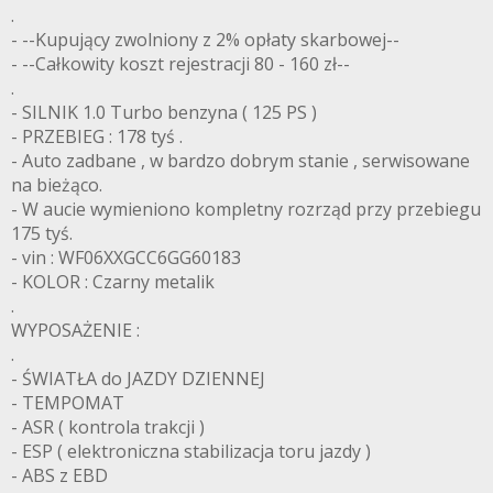
.
- --Kupujący zwolniony z 2% opłaty skarbowej--
- --Całkowity koszt rejestracji 80 - 160 zł--
.
- SILNIK 1.0 Turbo benzyna ( 125 PS )
- PRZEBIEG : 178 tyś .
- Auto zadbane , w bardzo dobrym stanie , serwisowane
na bieżąco.
- W aucie wymieniono kompletny rozrząd przy przebiegu
175 tyś.
- vin : WF06XXGCC6GG60183
- KOLOR : Czarny metalik
.
WYPOSAŻENIE :
.
- ŚWIATŁA do JAZDY DZIENNEJ
- TEMPOMAT
- ASR ( kontrola trakcji )
- ESP ( elektroniczna stabilizacja toru jazdy )
- ABS z EBD