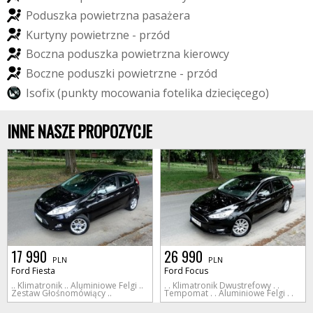
P
o
d
u
s
z
k
a
p
o
w
i
e
t
r
z
n
a
p
a
s
a
ż
e
r
a
K
u
r
t
y
n
y
p
o
w
i
e
t
r
z
n
e
-
p
r
z
ó
d
B
o
c
z
n
a
p
o
d
u
s
z
k
a
p
o
w
i
e
t
r
z
n
a
k
i
e
r
o
w
c
y
B
o
c
z
n
e
p
o
d
u
s
z
k
i
p
o
w
i
e
t
r
z
n
e
-
p
r
z
ó
d
I
s
o
f
i
x
(
p
u
n
k
t
y
m
o
c
o
w
a
n
i
a
f
o
t
e
l
i
k
a
d
z
i
e
c
i
ę
c
e
g
o
)
INNE NASZE PROPOZYCJE
17 990
26 990
PLN
PLN
Ford Fiesta
Ford Focus
.. Klimatronik .. Aluminiowe Felgi ..
. . Klimatronik Dwustrefowy . .
Zestaw Głośnomówiący ..
Tempomat . . Aluminiowe Felgi . .