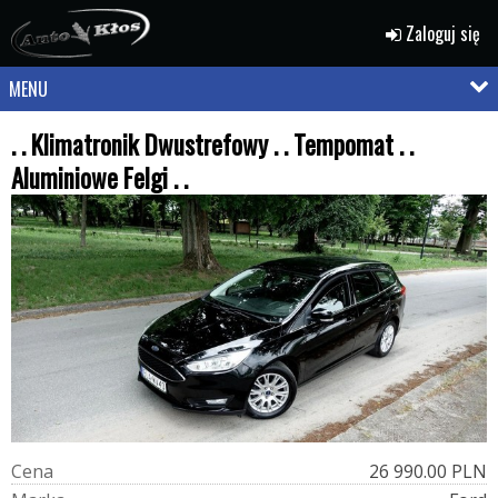
Zaloguj się
MENU
. . Klimatronik Dwustrefowy . . Tempomat . .
Aluminiowe Felgi . .
C
e
n
a
26 990.00 PLN