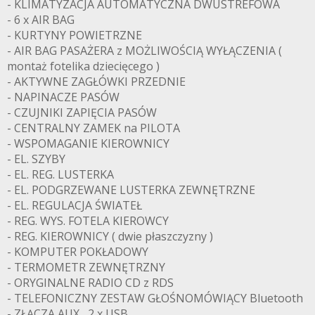
- KLIMATYZACJA AUTOMATYCZNA DWUSTREFOWA
- 6 x AIR BAG
- KURTYNY POWIETRZNE
- AIR BAG PASAŻERA z MOŻLIWOŚCIĄ WYŁĄCZENIA (
montaż fotelika dziecięcego )
- AKTYWNE ZAGŁÓWKI PRZEDNIE
- NAPINACZE PASÓW
- CZUJNIKI ZAPIĘCIA PASÓW
- CENTRALNY ZAMEK na PILOTA
- WSPOMAGANIE KIEROWNICY
- EL. SZYBY
- EL. REG. LUSTERKA
- EL. PODGRZEWANE LUSTERKA ZEWNĘTRZNE
- EL. REGULACJA ŚWIATEŁ
- REG. WYS. FOTELA KIEROWCY
- REG. KIEROWNICY ( dwie płaszczyzny )
- KOMPUTER POKŁADOWY
- TERMOMETR ZEWNĘTRZNY
- ORYGINALNE RADIO CD z RDS
- TELEFONICZNY ZESTAW GŁOŚNOMÓWIĄCY Bluetooth
- ZŁĄCZA AUX , 2 x USB