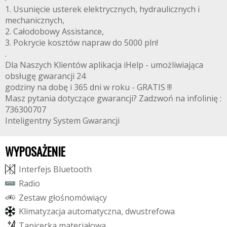
1. Usunięcie usterek elektrycznych, hydraulicznych i
mechanicznych,
2. Całodobowy Assistance,
3. Pokrycie kosztów napraw do 5000 pln!
.
Dla Naszych Klientów aplikacja iHelp - umożliwiająca
obsługę gwarancji 24
godziny na dobę i 365 dni w roku - GRATIS !!!
Masz pytania dotyczące gwarancji? Zadzwoń na infolinię :
736300707
Inteligentny System Gwarancji
WYPOSAŻENIE
I
n
t
e
r
f
e
j
s
B
l
u
e
t
o
o
t
h
R
a
d
i
o
Z
e
s
t
a
w
g
ł
o
ś
n
o
m
ó
w
i
ą
c
y
K
l
i
m
a
t
y
z
a
c
j
a
a
u
t
o
m
a
t
y
c
z
n
a
,
d
w
u
s
t
r
e
f
o
w
a
T
a
p
i
c
e
r
k
a
m
a
t
e
r
i
a
ł
o
w
a