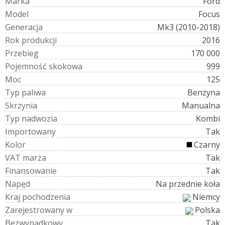
M
a
r
k
a
Ford
M
o
d
e
l
Focus
G
e
n
e
r
a
c
j
a
Mk3 (2010-2018)
R
o
k
p
r
o
d
u
k
c
j
i
2016
P
r
z
e
b
i
e
g
170 000
P
o
j
e
m
n
o
ś
ć
s
k
o
k
o
w
a
999
M
o
c
125
T
y
p
p
a
l
i
w
a
Benzyna
S
k
r
z
y
n
i
a
Manualna
T
y
p
n
a
d
w
o
z
i
a
Kombi
I
m
p
o
r
t
o
w
a
n
y
Tak
K
o
l
o
r
Czarny
V
A
T
m
a
r
ż
a
Tak
F
i
n
a
n
s
o
w
a
n
i
e
Tak
N
a
p
ę
d
Na przednie koła
K
r
a
j
p
o
c
h
o
d
z
e
n
i
a
Niemcy
Z
a
r
e
j
e
s
t
r
o
w
a
n
y
w
Polska
B
e
z
w
y
p
a
d
k
o
w
y
Tak