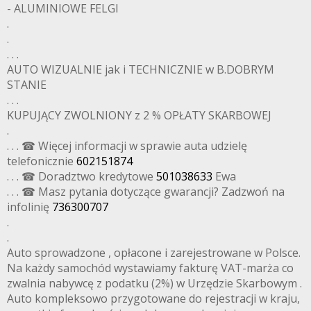
- ALUMINIOWE FELGI
.
.
. . .
AUTO WIZUALNIE jak i TECHNICZNIE w B.DOBRYM
STANIE
. . .
KUPUJĄCY ZWOLNIONY z 2 % OPŁATY SKARBOWEJ
.
. . . ☎ Więcej informacji w sprawie auta udzielę
telefonicznie
602151874
. . . ☎ Doradztwo kredytowe
501038633
Ewa
. . . ☎ Masz pytania dotyczące gwarancji? Zadzwoń na
infolinię
736300707
.
.
Auto sprowadzone , opłacone i zarejestrowane w Polsce.
Na każdy samochód wystawiamy fakturę VAT-marża co
zwalnia nabywcę z podatku (2%) w Urzędzie Skarbowym .
Auto kompleksowo przygotowane do rejestracji w kraju,