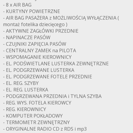
- 8 x AIR BAG
- KURTYNY POWIETRZNE
- AIR BAG PASAŻERA z MOŻLIWOŚCIĄ WYŁĄCZENIA (
montaż fotelika dziecięcego )
- AKTYWNE ZAGŁÓWKI PRZEDNIE
- NAPINACZE PASÓW
- CZUJNIKI ZAPIĘCIA PASÓW
- CENTRALNY ZAMEK na PILOTA
- WSPOMAGANIE KIEROWNICY
- EL. PODŚWIETLANE LUSTERKA ZEWNĘTRZNE
- EL. PODGRZEWANE LUSTERKA
- EL. PODGRZEWANE FOTELE PRZEDNIE
- EL. REG. SZYBY
- EL. REG. LUSTERKA
- PODGRZEWANA PRZEDNIA i TYLNA SZYBA
- REG. WYS. FOTELA KIEROWCY
- REG. KIEROWNICY
- KOMPUTER POKŁADOWY
- TERMOMETR ZEWNĘTRZNY
- ORYGINALNE RADIO CD z RDS i mp3