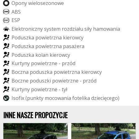
O
p
o
n
y
w
i
e
l
o
s
e
z
o
n
o
w
e
A
B
S
E
S
P
E
l
e
k
t
r
o
n
i
c
z
n
y
s
y
s
t
e
m
r
o
z
d
z
i
a
ł
u
s
i
ł
y
h
a
m
o
w
a
n
i
a
P
o
d
u
s
z
k
a
p
o
w
i
e
t
r
z
n
a
k
i
e
r
o
w
c
y
P
o
d
u
s
z
k
a
p
o
w
i
e
t
r
z
n
a
p
a
s
a
ż
e
r
a
P
o
d
u
s
z
k
a
k
o
l
a
n
k
i
e
r
o
w
c
y
K
u
r
t
y
n
y
p
o
w
i
e
t
r
z
n
e
-
p
r
z
ó
d
B
o
c
z
n
a
p
o
d
u
s
z
k
a
p
o
w
i
e
t
r
z
n
a
k
i
e
r
o
w
c
y
B
o
c
z
n
e
p
o
d
u
s
z
k
i
p
o
w
i
e
t
r
z
n
e
-
p
r
z
ó
d
K
u
r
t
y
n
y
p
o
w
i
e
t
r
z
n
e
-
t
y
ł
I
s
o
f
i
x
(
p
u
n
k
t
y
m
o
c
o
w
a
n
i
a
f
o
t
e
l
i
k
a
d
z
i
e
c
i
ę
c
e
g
o
)
INNE NASZE PROPOZYCJE