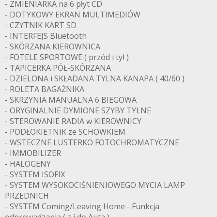
- ZMIENIARKA na 6 płyt CD
- DOTYKOWY EKRAN MULTIMEDIÓW
- CZYTNIK KART SD
- INTERFEJS Bluetooth
- SKÓRZANA KIEROWNICA
- FOTELE SPORTOWE ( przód i tył )
- TAPICERKA PÓŁ-SKÓRZANA
- DZIELONA i SKŁADANA TYLNA KANAPA ( 40/60 )
- ROLETA BAGAŻNIKA
- SKRZYNIA MANUALNA 6 BIEGOWA
- ORYGINALNIE DYMIONE SZYBY TYLNE
- STEROWANIE RADIA w KIEROWNICY
- PODŁOKIETNIK ze SCHOWKIEM
- WSTECZNE LUSTERKO FOTOCHROMATYCZNE
- IMMOBILIZER
- HALOGENY
- SYSTEM ISOFIX
- SYSTEM WYSOKOCIŚNIENIOWEGO MYCIA LAMP
PRZEDNICH
- SYSTEM Coming/Leaving Home - Funkcja
odprowadzania ( z i do Auta )