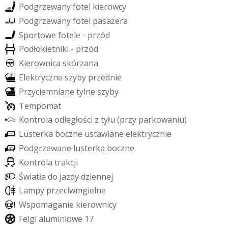
P
o
d
g
r
z
e
w
a
n
y
f
o
t
e
l
k
i
e
r
o
w
c
y
P
o
d
g
r
z
e
w
a
n
y
f
o
t
e
l
p
a
s
a
ż
e
r
a
S
p
o
r
t
o
w
e
f
o
t
e
l
e
-
p
r
z
ó
d
P
o
d
ł
o
k
i
e
t
n
i
k
i
-
p
r
z
ó
d
K
i
e
r
o
w
n
i
c
a
s
k
ó
r
z
a
n
a
E
l
e
k
t
r
y
c
z
n
e
s
z
y
b
y
p
r
z
e
d
n
i
e
P
r
z
y
c
i
e
m
n
i
a
n
e
t
y
l
n
e
s
z
y
b
y
T
e
m
p
o
m
a
t
K
o
n
t
r
o
l
a
o
d
l
e
g
ł
o
ś
c
i
z
t
y
ł
u
(
p
r
z
y
p
a
r
k
o
w
a
n
i
u
)
L
u
s
t
e
r
k
a
b
o
c
z
n
e
u
s
t
a
w
i
a
n
e
e
l
e
k
t
r
y
c
z
n
i
e
P
o
d
g
r
z
e
w
a
n
e
l
u
s
t
e
r
k
a
b
o
c
z
n
e
K
o
n
t
r
o
l
a
t
r
a
k
c
j
i
Ś
w
i
a
t
ł
a
d
o
j
a
z
d
y
d
z
i
e
n
n
e
j
L
a
m
p
y
p
r
z
e
c
i
w
m
g
i
e
l
n
e
W
s
p
o
m
a
g
a
n
i
e
k
i
e
r
o
w
n
i
c
y
F
e
l
g
i
a
l
u
m
i
n
i
o
w
e
1
7