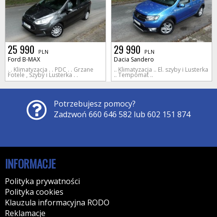
25 990
29 990
PLN
PLN
Ford B-MAX
Dacia Sandero
. . Klimatyzacja . . PDC . . Grzane
.. Klimatyzacja .. El. szyby i Lusterka
Fotele , Szyby i Lusterka . .
.. Tempomat ..
Potrzebujesz pomocy?
Zadzwoń 660 646 582 lub 602 151 874
INFORMACJE
Polityka prywatności
Polityka cookies
Klauzula informacyjna RODO
Reklamacje