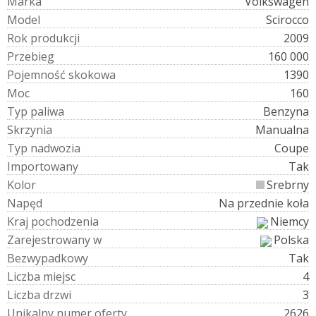
M
a
r
k
a
Volkswagen
M
o
d
e
l
Scirocco
R
o
k
p
r
o
d
u
k
c
j
i
2009
P
r
z
e
b
i
e
g
160 000
P
o
j
e
m
n
o
ś
ć
s
k
o
k
o
w
a
1390
M
o
c
160
T
y
p
p
a
l
i
w
a
Benzyna
S
k
r
z
y
n
i
a
Manualna
T
y
p
n
a
d
w
o
z
i
a
Coupe
I
m
p
o
r
t
o
w
a
n
y
Tak
K
o
l
o
r
Srebrny
N
a
p
ę
d
Na przednie koła
K
r
a
j
p
o
c
h
o
d
z
e
n
i
a
Niemcy
Z
a
r
e
j
e
s
t
r
o
w
a
n
y
w
Polska
B
e
z
w
y
p
a
d
k
o
w
y
Tak
L
i
c
z
b
a
m
i
e
j
s
c
4
L
i
c
z
b
a
d
r
z
w
i
3
U
n
i
k
a
l
n
y
n
u
m
e
r
o
f
e
r
t
y
2626