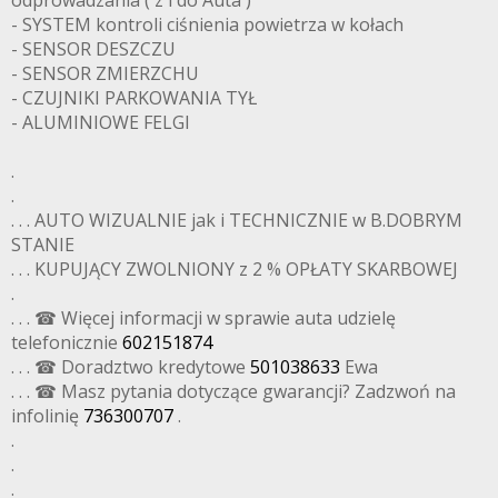
- SYSTEM kontroli ciśnienia powietrza w kołach
- SENSOR DESZCZU
- SENSOR ZMIERZCHU
- CZUJNIKI PARKOWANIA TYŁ
- ALUMINIOWE FELGI
.
.
. . . AUTO WIZUALNIE jak i TECHNICZNIE w B.DOBRYM
STANIE
. . . KUPUJĄCY ZWOLNIONY z 2 % OPŁATY SKARBOWEJ
.
. . . ☎ Więcej informacji w sprawie auta udzielę
telefonicznie
602151874
. . . ☎ Doradztwo kredytowe
501038633
Ewa
. . . ☎ Masz pytania dotyczące gwarancji? Zadzwoń na
infolinię
736300707
.
.
.
.