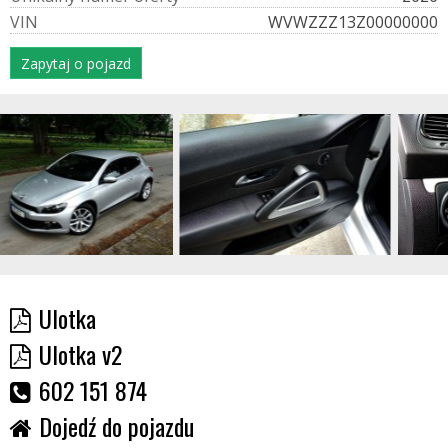
V
I
N
WVWZZZ13Z00000000
Zapytaj o pojazd
Ulotka
Ulotka v2
602 151 874
Dojedź do pojazdu