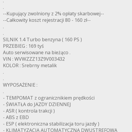
.
.
--Kupujący zwolniony z 2% opłaty skarbowej--
--Całkowity koszt rejestracji 80 - 160 zł--
.
.
SILNIK 1.4 Turbo benzyna ( 160 PS )
PRZEBIEG : 169 tyś
Auto serwisowane na bieżąco .
VIN : WVWZZZ13Z9V003432
KOLOR : Srebrny metalik
.
.
WYPOSAŻENIE :
.
- TEMPOMAT z ogranicznikiem prędkości
- ŚWIATŁA do JAZDY DZIENNEJ
- ASR ( kontrola trakcji )
- ABS z EBD
- ESP ( elektroniczna stabilizacja toru jazdy )
- KLIMATYZACJA AUTOMATYCZNA DWUSTREFOWA