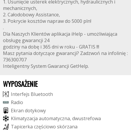
1. Usunięcie usterek elektrycznych, hydraulicznych i
mechanicznych,
2. Całodobowy Assistance,
3. Pokrycie kosztów napraw do 5000 pln!
.
Dla Naszych Klientów aplikacja iHelp - umożliwiająca
obsługę gwarancji 24
godziny na dobę i 365 dni w roku - GRATIS !!!
Masz pytania dotyczące gwarancji? Zadzwoń na infolinię :
736300707
Inteligentny System Gwarancji GetHelp.
WYPOSAŻENIE
I
n
t
e
r
f
e
j
s
B
l
u
e
t
o
o
t
h
R
a
d
i
o
E
k
r
a
n
d
o
t
y
k
o
w
y
K
l
i
m
a
t
y
z
a
c
j
a
a
u
t
o
m
a
t
y
c
z
n
a
,
d
w
u
s
t
r
e
f
o
w
a
T
a
p
i
c
e
r
k
a
c
z
ę
ś
c
i
o
w
o
s
k
ó
r
z
a
n
a