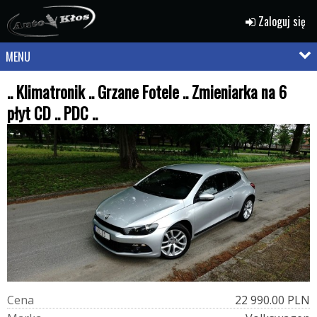
Zaloguj się
MENU
.. Klimatronik .. Grzane Fotele .. Zmieniarka na 6
płyt CD .. PDC ..
C
e
n
a
22 990.00 PLN